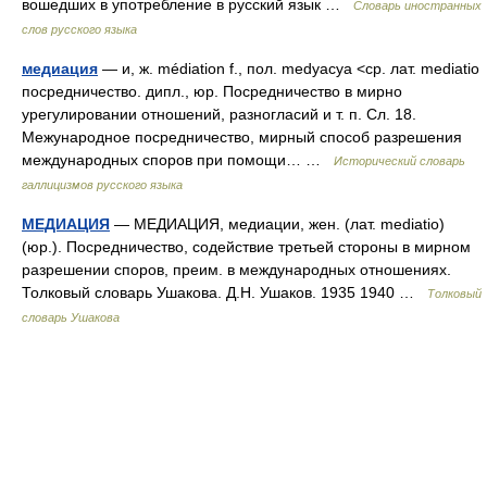
вошедших в употребление в русский язык …
Словарь иностранных
слов русского языка
медиация
— и, ж. médiation f., пол. medyacya <ср. лат. mediatio
посредничество. дипл., юр. Посредничество в мирно
урегулировании отношений, разногласий и т. п. Сл. 18.
Межународное посредничество, мирный способ разрешения
международных споров при помощи… …
Исторический словарь
галлицизмов русского языка
МЕДИАЦИЯ
— МЕДИАЦИЯ, медиации, жен. (лат. mediatio)
(юр.). Посредничество, содействие третьей стороны в мирном
разрешении споров, преим. в международных отношениях.
Толковый словарь Ушакова. Д.Н. Ушаков. 1935 1940 …
Толковый
словарь Ушакова