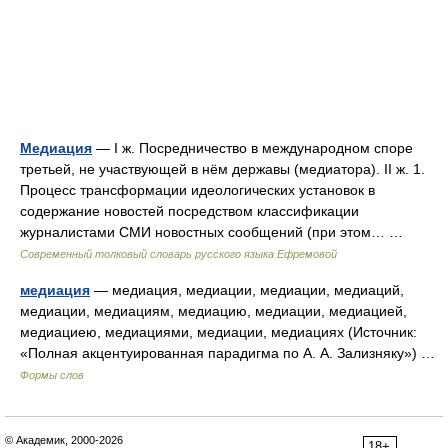
Медиация
— I ж. Посредничество в международном споре
третьей, не участвующей в нём державы (медиатора). II ж. 1.
Процесс трансформации идеологических установок в
содержание новостей посредством классификации
журналистами СМИ новостных сообщений (при этом… …
Современный толковый словарь русского языка Ефремовой
медиация
— медиация, медиации, медиации, медиаций,
медиации, медиациям, медиацию, медиации, медиацией,
медиациею, медиациями, медиации, медиациях (Источник:
«Полная акцентуированная парадигма по А. А. Зализняку») …
Формы слов
© Академик, 2000-2026
18+